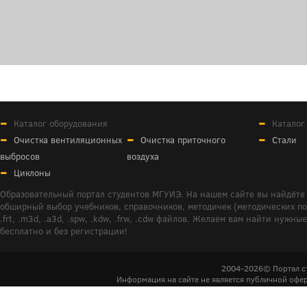
Каталог оборудования
Каталог
Очистка вентиляционных
Очистка приточного
Стали
выбросов
воздуха
Циклоны
Образовательный портал студентов МГУИЭ. На нашем сайте вы найдёте 
обширный выбор учебников, справочников, методичек (методических пособ
.frt, .m3d, .a3d, .spw, .kdw, .frw, .cdw файлов. Желаем вам найти ну
бесплатно и без регистрации!
2004-2026© Портал с
Информация на сайте не является публичной офер