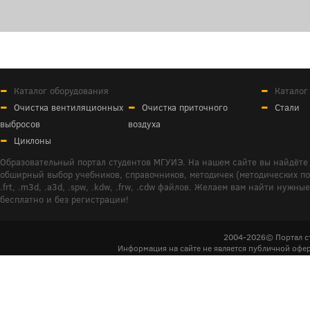
Каталог оборудования
Каталог
Очистка вентиляционных
Очистка приточного
Стали
выбросов
воздуха
Циклоны
Образовательный портал студентов МГУИЭ. На нашем сайте вы найдёте 
обширный выбор учебников, справочников, методичек (методических пособ
.frt, .m3d, .a3d, .spw, .kdw, .frw, .cdw файлов. Желаем вам найти ну
бесплатно и без регистрации!
2004-2026© Портал с
Информация на сайте не является публичной офер