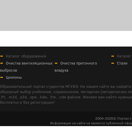
Каталог оборудования
Каталог
Очистка вентиляционных
Очистка приточного
Стали
выбросов
воздуха
Циклоны
Образовательный портал студентов МГУИЭ. На нашем сайте вы найдёте 
обширный выбор учебников, справочников, методичек (методических пособ
.frt, .m3d, .a3d, .spw, .kdw, .frw, .cdw файлов. Желаем вам найти ну
бесплатно и без регистрации!
2004-2026© Портал с
Информация на сайте не является публичной офер