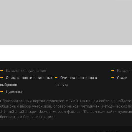
Каталог оборудования
Каталог
Очистка вентиляционных
Очистка приточного
Стали
выбросов
воздуха
Циклоны
Образовательный портал студентов МГУИЭ. На нашем сайте вы найдёте 
обширный выбор учебников, справочников, методичек (методических пособ
.frt, .m3d, .a3d, .spw, .kdw, .frw, .cdw файлов. Желаем вам найти ну
бесплатно и без регистрации!