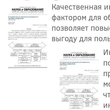
Качественная и
фактором для о
позволяет повы
выгоду для пол
И
п
п
м
ч
и