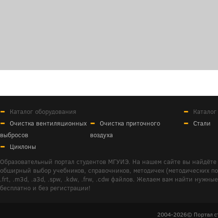
Каталог оборудования
Каталог
Очистка вентиляционных
Очистка приточного
Стали
выбросов
воздуха
Циклоны
Образовательный портал студентов МГУИЭ. На нашем сайте вы найдёте 
обширный выбор учебников, справочников, методичек (методических пособ
.frt, .m3d, .a3d, .spw, .kdw, .frw, .cdw файлов. Желаем вам найти ну
бесплатно и без регистрации!
2004-2026© Портал с