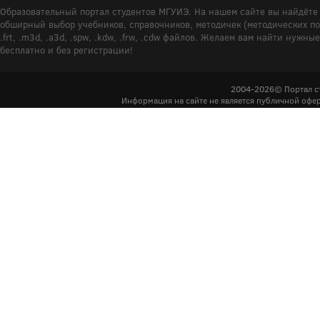
Образовательный портал студентов МГУИЭ. На нашем сайте вы найдёте 
обширный выбор учебников, справочников, методичек (методических пособ
.frt, .m3d, .a3d, .spw, .kdw, .frw, .cdw файлов. Желаем вам найти ну
бесплатно и без регистрации!
2004-2026© Портал с
Информация на сайте не является публичной офер