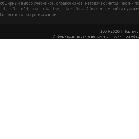
обширный выбор учебников, справочников, методичек (методических пособ
.frt, .m3d, .a3d, .spw, .kdw, .frw, .cdw файлов. Желаем вам найти ну
бесплатно и без регистрации!
2004-2026© Портал с
Информация на сайте не является публичной офер