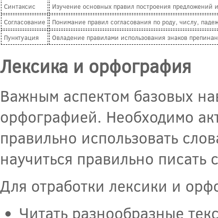
Синтаксис
Изучение основных правил построения предложений и 
Согласование
Понимание правил согласования по роду, числу, пад
Пунктуация
Овладение правилами использования знаков препинан
Лексика и орфография
Важным аспектом базовых нав
орфографией. Необходимо ак
правильно использовать слова
научиться правильно писать 
Для отработки лексики и орф
Читать разнообразные тек