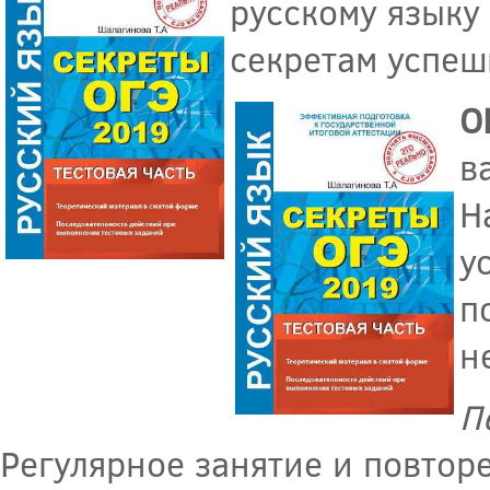
русскому языку
секретам успеш
О
в
Н
у
п
н
П
Регулярное занятие и повтор