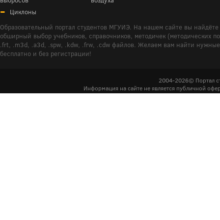
выбросов
воздуха
Циклоны
Образовательный портал студентов МГУИЭ. На нашем сайте вы найдёте 
обширный выбор учебников, справочников, методичек (методических пособ
.frt, .m3d, .a3d, .spw, .kdw, .frw, .cdw файлов. Желаем вам найти ну
бесплатно и без регистрации!
2004-2026© Портал с
Информация на сайте не является публичной офер