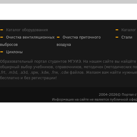
Каталог оборудования
Каталог
Очистка вентиляционных
Очистка приточного
Стали
выбросов
воздуха
Циклоны
Образовательный портал студентов МГУИЭ. На нашем сайте вы найдёте 
обширный выбор учебников, справочников, методичек (методических пособ
.frt, .m3d, .a3d, .spw, .kdw, .frw, .cdw файлов. Желаем вам найти ну
бесплатно и без регистрации!
2004-2026© Портал с
Информация на сайте не является публичной офер