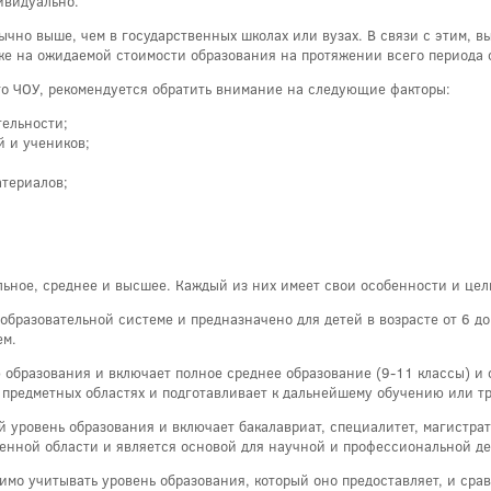
ивидуально.
бычно выше, чем в государственных школах или вузах. В связи с этим, 
же на ожидаемой стоимости образования на протяжении всего периода 
го ЧОУ, рекомендуется обратить внимание на следующие факторы:
тельности;
й и учеников;
атериалов;
льное, среднее и высшее. Каждый из них имеет свои особенности и цел
образовательной системе и предназначено для детей в возрасте от 6 до
ем.
 образования и включает полное среднее образование (9-11 классы) и
 предметных областях и подготавливает к дальнейшему обучению или т
 уровень образования и включает бакалавриат, специалитет, магистрат
енной области и является основой для научной и профессиональной де
имо учитывать уровень образования, который оно предоставляет, и сра