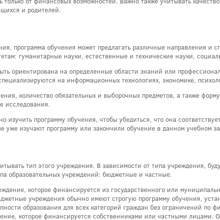
ть только от финансовых возможностей. Важно также учитывать качеств
ащихся и родителей.
ния, программа обучения может предлагать различные направления и с
етам: гуманитарные науки, естественные и технические науки, социал
быть ориентирована на определенные области знаний или профессиона
специализируются на информационных технологиях, экономике, психоло
чения, количество обязательных и выборочных предметов, а также форм
ые исследования.
но изучить программу обучения, чтобы убедиться, что она соответству
рые уже изучают программу или закончили обучение в данном учебном з
тывать тип этого учреждения. В зависимости от типа учреждения, буд
ипа образовательных учреждений: бюджетные и частные.
еждение, которое финансируется из государственного или муниципальн
юджетные учреждения обычно имеют строгую программу обучения, уста
упности образования для всех категорий граждан без ограничений по 
дение, которое финансируется собственниками или частными лицами. О