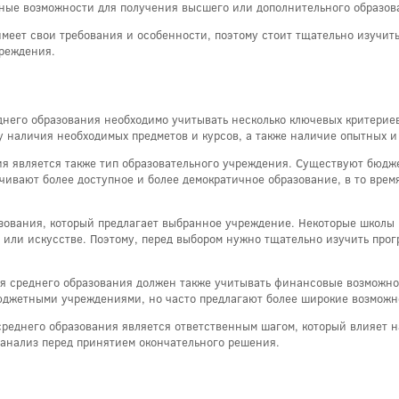
ные возможности для получения высшего или дополнительного образов
имеет свои требования и особенности, поэтому стоит тщательно изучи
чреждения.
него образования необходимо учитывать несколько ключевых критериев
ку наличия необходимых предметов и курсов, а также наличие опытных 
я является также тип образовательного учреждения. Существуют бюдже
ивают более доступное и более демократичное образование, в то время
зования, который предлагает выбранное учреждение. Некоторые школы м
 или искусстве. Поэтому, перед выбором нужно тщательно изучить прог
ия среднего образования должен также учитывать финансовые возможно
джетными учреждениями, но часто предлагают более широкие возможно
 среднего образования является ответственным шагом, который влияет 
 анализ перед принятием окончательного решения.