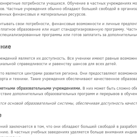
конкретные потребности учащихся. Обучение в частных учреждениях мо
ров. Частные учреждения обычно обладают большей свободой в организ
ченных финансовых и материальных ресурсов.
читывать свои потребности, финансовые возможности и личные предпоч
е платное образование или ищет стандартизированную программу. Частн
 специализированные программы или готов заплатить за дополнительны
ение
еждений является их доступность. Все ученики имеют равные возможно
альной справедливости и равенству шансов для всех детей.
то являются центрами развития региона. Они предоставляют возможнос
 спорта и техники. Такие учреждения обеспечивают качественное образ
джетными образовательными учреждениями.
В них может быть сложно об
утствие дополнительных образовательных программ и перерывов в обуч
ся основой образовательной системы, обеспечивая доступность качест
е
ний заключается в том, что они обладают большей свободой в разработ
нию. В частных учебных заведениях уделяется больше внимания индивид