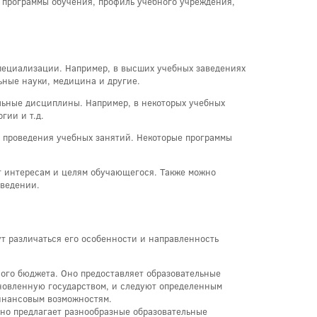
о программы обучения, профиль учебного учреждения,
пециализации. Например, в высших учебных заведениях
ьные науки, медицина и другие.
льные дисциплины. Например, в некоторых учебных
гии и т.д.
у проведения учебных занятий. Некоторые программы
ет интересам и целям обучающегося. Также можно
аведении.
ут различаться его особенности и направленность
ого бюджета. Оно предоставляет образовательные
новленную государством, и следуют определенным
финансовым возможностям.
но предлагает разнообразные образовательные