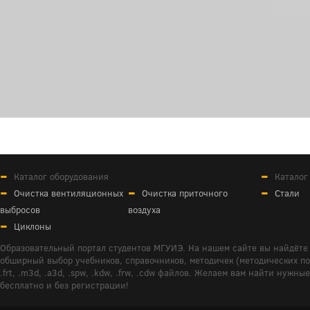
Каталог оборудования
Каталог
Очистка вентиляционных
Очистка приточного
Стали
выбросов
воздуха
Циклоны
Образовательный портал студентов МГУИЭ. На нашем сайте вы найдёте 
обширный выбор учебников, справочников, методичек (методических пособ
.frt, .m3d, .a3d, .spw, .kdw, .frw, .cdw файлов. Желаем вам найти ну
бесплатно и без регистрации!