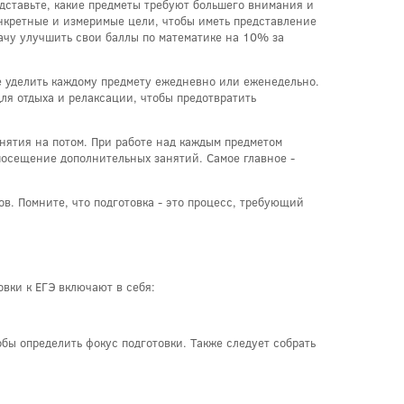
едставьте, какие предметы требуют большего внимания и
онкретные и измеримые цели, чтобы иметь представление
дачу улучшить свои баллы по математике на 10% за
е уделить каждому предмету ежедневно или еженедельно.
ля отдыха и релаксации, чтобы предотвратить
нятия на потом. При работе над каждым предметом
посещение дополнительных занятий. Самое главное -
ов. Помните, что подготовка - это процесс, требующий
вки к ЕГЭ включают в себя:
обы определить фокус подготовки. Также следует собрать