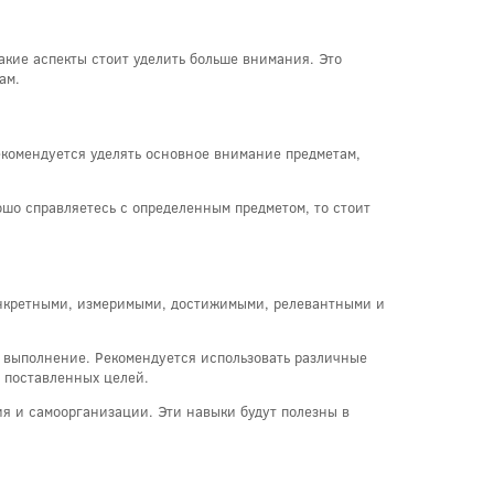
акие аспекты стоит уделить больше внимания. Это
ам.
екомендуется уделять основное внимание предметам,
ошо справляетесь с определенным предметом, то стоит
конкретными, измеримыми, достижимыми, релевантными и
х выполнение. Рекомендуется использовать различные
ь поставленных целей.
ия и самоорганизации. Эти навыки будут полезны в