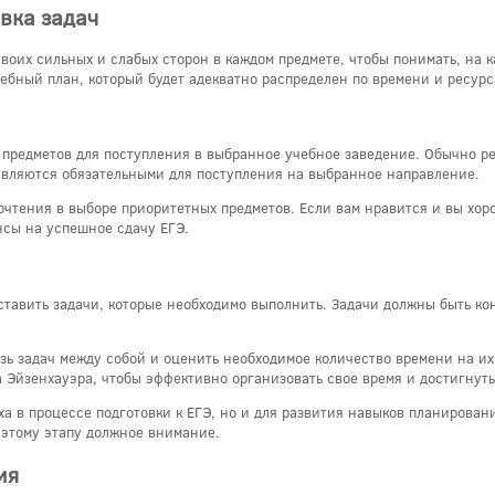
вка задач
воих сильных и слабых сторон в каждом предмете, чтобы понимать, на к
ебный план, который будет адекватно распределен по времени и ресурс
 предметов для поступления в выбранное учебное заведение. Обычно р
являются обязательными для поступления на выбранное направление.
чтения в выборе приоритетных предметов. Если вам нравится и вы хор
нсы на успешное сдачу ЕГЭ.
ставить задачи, которые необходимо выполнить. Задачи должны быть 
зь задач между собой и оценить необходимое количество времени на и
а Эйзенхауэра, чтобы эффективно организовать свое время и достигнут
ха в процессе подготовки к ЕГЭ, но и для развития навыков планирован
 этому этапу должное внимание.
ия