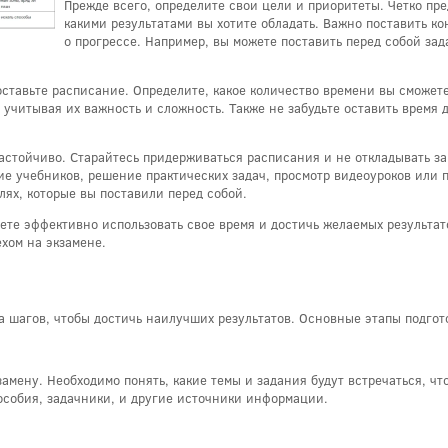
Прежде всего, определите свои цели и приоритеты. Четко пр
какими результатами вы хотите обладать. Важно поставить к
о прогрессе. Например, вы можете поставить перед собой за
оставьте расписание. Определите, какое количество времени вы сможет
учитывая их важность и сложность. Также не забудьте оставить время д
астойчиво. Старайтесь придерживаться расписания и не откладывать за
ие учебников, решение практических задач, просмотр видеоуроков или 
ях, которые вы поставили перед собой.
жете эффективно использовать свое время и достичь желаемых результат
ехом на экзамене.
а шагов, чтобы достичь наилучших результатов. Основные этапы подгото
амену. Необходимо понять, какие темы и задания будут встречаться, чт
особия, задачники, и другие источники информации.