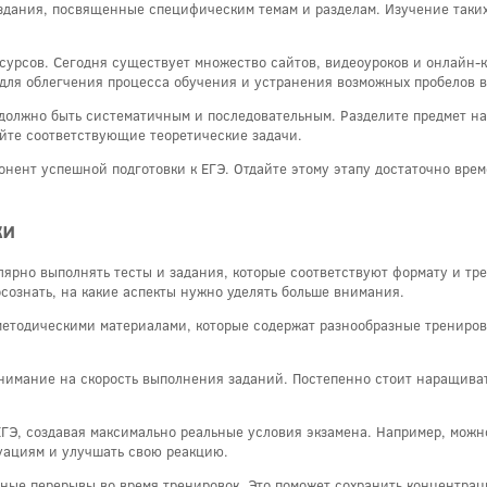
дания, посвященные специфическим темам и разделам. Изучение таких
сурсов. Сегодня существует множество сайтов, видеоуроков и онлайн-
 для облегчения процесса обучения и устранения возможных пробелов в
должно быть систематичным и последовательным. Разделите предмет на
йте соответствующие теоретические задачи.
онент успешной подготовки к ЕГЭ. Отдайте этому этапу достаточно вре
ки
лярно выполнять тесты и задания, которые соответствуют формату и т
сознать, на какие аспекты нужно уделять больше внимания.
методическими материалами, которые содержат разнообразные трениров
нимание на скорость выполнения заданий. Постепенно стоит наращивать
ЕГЭ, создавая максимально реальные условия экзамена. Например, можн
уациям и улучшать свою реакцию.
рные перерывы во время тренировок. Это поможет сохранить концентра