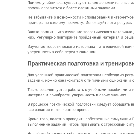
Помимо учебников, существуют также дополнительные из
помочь справиться с более сложными задачами.
Не забывайте о возможности использования интернет-ре
примеры по каждому предмету. Используйте эти ресурсы
Важно помнить, что изучение теоретического материала 
них. Регулярно повторяйте пройденный материал и реша
Изучение теоретического материала - это ключевой комп
уверенность в себе перед экзаменом.
Практическая подготовка и трениров
Для успешной практической подготовки необходимо регу
заданий, можно ознакомиться с типичными ошибками и о
Также рекомендуется работать с учебными пособиями и 
материал и приобрести уверенность в своих знаниях.
В процессе практической подготовки следует обращать в
все задания в отведенное время.
Кроме того, полезно проводить собственные симуляции 
выполнение заданий, чтобы привыкать к стрессовым сит
Не забывайте давать себе отдых и устанавливать регуля