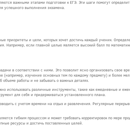
ляются важными этапами подготовки к ЕГЭ. Эти шаги помогут определит
ля успешного выполнения экзамена.
ные приоритеты и цели, которых хочет достичь каждый ученик. Определ
я. Например, если главной целью является высокий балл по математике
адачи в соответствии с ними. Это позволит ясно организовать свое вре
е (например, изучение основных тем по каждому предмету) и более мел
б объеме работы и не забывать о важных деталях.
жно использовать различные инструменты, такие как ежедневные и еж
румент для себя и придерживаться установленного плана.
оводить с учетом времени на отдых и развлечения. Регулярные переры
ляется гибким процессом и может требовать корректировок по мере про
упные ресурсы и достичь поставленных целей.