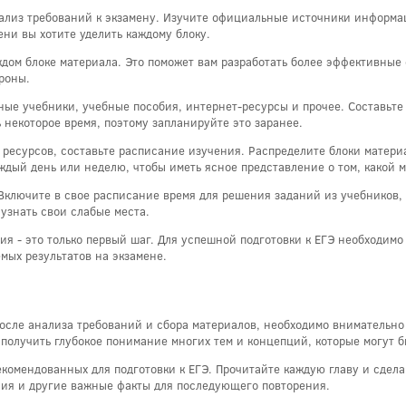
ализ требований к экзамену. Изучите официальные источники информаци
ени вы хотите уделить каждому блоку.
дом блоке материала. Это поможет вам разработать более эффективные 
ороны.
ные учебники, учебные пособия, интернет-ресурсы и прочее. Составьте 
 некоторое время, поэтому запланируйте это заранее.
х ресурсов, составьте расписание изучения. Распределите блоки матери
ждый день или неделю, чтобы иметь ясное представление о том, какой м
 Включите в свое расписание время для решения заданий из учебников
 узнать свои слабые места.
ия - это только первый шаг. Для успешной подготовки к ЕГЭ необходим
мых результатов на экзамене.
осле анализа требований и сбора материалов, необходимо внимательно
 получить глубокое понимание многих тем и концепций, которые могут б
екомендованных для подготовки к ЕГЭ. Прочитайте каждую главу и сдел
ния и другие важные факты для последующего повторения.