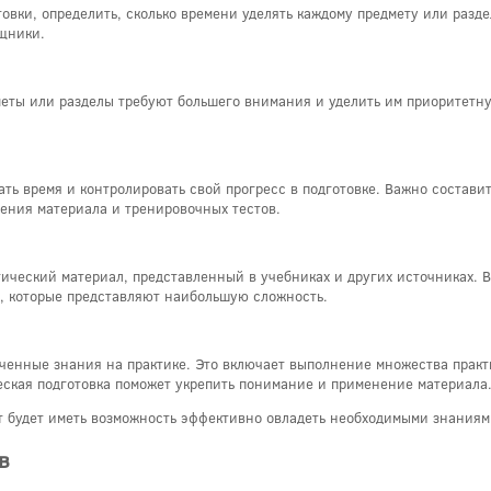
овки, определить, сколько времени уделять каждому предмету или разде
щники.
меты или разделы требуют большего внимания и уделить им приоритетн
ть время и контролировать свой прогресс в подготовке. Важно состави
рения материала и тренировочных тестов.
етический материал, представленный в учебниках и других источниках.
х, которые представляют наибольшую сложность.
ченные знания на практике. Это включает выполнение множества практи
еская подготовка поможет укрепить понимание и применение материала
нт будет иметь возможность эффективно овладеть необходимыми знаниям
в