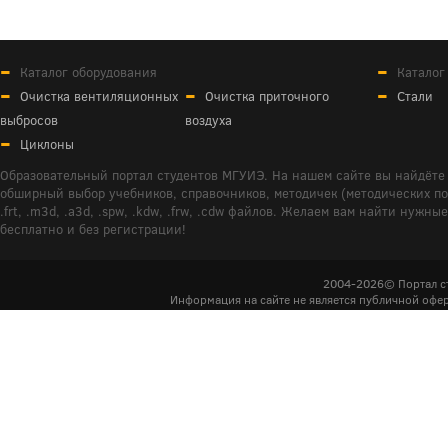
Каталог оборудования
Каталог
Очистка вентиляционных
Очистка приточного
Стали
выбросов
воздуха
Циклоны
Образовательный портал студентов МГУИЭ. На нашем сайте вы найдёте 
обширный выбор учебников, справочников, методичек (методических пособ
.frt, .m3d, .a3d, .spw, .kdw, .frw, .cdw файлов. Желаем вам найти ну
бесплатно и без регистрации!
2004-2026© Портал с
Информация на сайте не является публичной офер