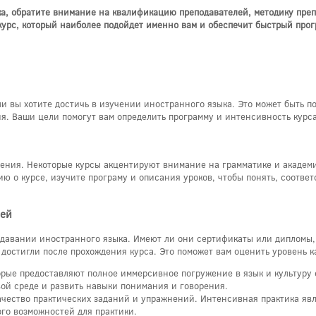
а, обратите внимание на квалификацию преподавателей, методику преп
курс, который наиболее подойдет именно вам и обеспечит быстрый прог
ели вы хотите достичь в изучении иностранного языка. Это может быть 
я. Ваши цели помогут вам определить программу и интенсивность курса
ения. Некоторые курсы акцентируют внимание на грамматике и академич
ю о курсе, изучите програму и описания уроков, чтобы понять, соотве
лей
реподавании иностранного языка. Имеют ли они сертификаты или диплом
 достигли после прохождения курса. Это поможет вам оценить уровень к
орые предоставляют полное иммерсивное погружение в язык и культуру с
вой среде и развить навыки понимания и говорения.
качество практических заданий и упражнений. Интенсивная практика яв
го возможностей для практики.