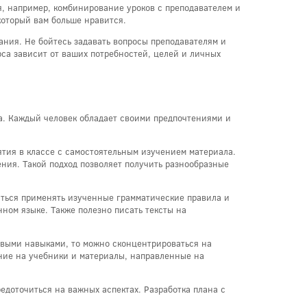
я, например, комбинирование уроков с преподавателем и
 который вам больше нравится.
ания. Не бойтесь задавать вопросы преподавателям и
са зависит от ваших потребностей, целей и личных
а. Каждый человек обладает своими предпочтениями и
тия в классе с самостоятельным изучением материала.
ния. Такой подход позволяет получить разнообразные
иться применять изученные грамматические правила и
нном языке. Также полезно писать тексты на
овыми навыками, то можно сконцентрироваться на
ание на учебники и материалы, направленные на
доточиться на важных аспектах. Разработка плана с