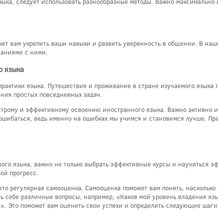
языка, следует использовать разнообразные методы. Важно максимально
ет вам укрепить ваши навыки и развить уверенность в общении. В наш
наниями с ними.
о языка
рактики языка. Путешествия и проживание в стране изучаемого языка п
ния простых повседневных задач.
ыстрому и эффективному освоению иностранного языка. Важно активно 
ошибаться, ведь именно на ошибках мы учимся и становимся лучше. Пра
ного языка, важно не только выбрать эффективные курсы и научиться э
ой прогресс.
то регулярная самооценка. Самооценка поможет вам понять, насколько 
ь себе различные вопросы, например, «Каков мой уровень владения язы
?». Это поможет вам оценить свои успехи и определить следующие шаги