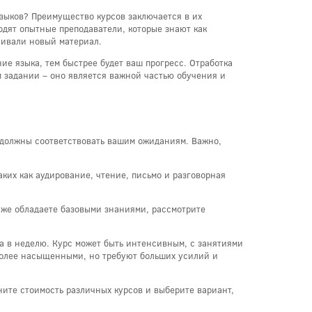
языков? Преимущество курсов заключается в их
одят опытные преподаватели, которые знают как
аивали новый материал.
ие языка, тем быстрее будет ваш прогресс. Отработка
 задании – оно является важной частью обучения и
 должны соответствовать вашим ожиданиям. Важно,
ких как аудирование, чтение, письмо и разговорная
уже обладаете базовыми знаниями, рассмотрите
ка в неделю. Курс может быть интенсивным, с занятиями
 более насыщенными, но требуют больших усилий и
ните стоимость различных курсов и выберите вариант,