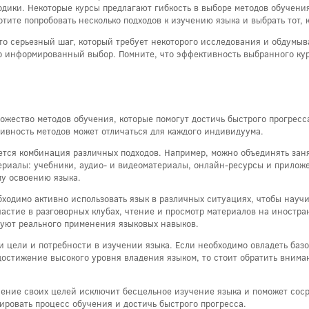
дики. Некоторые курсы предлагают гибкость в выборе методов обучени
отите попробовать несколько подходов к изучению языка и выбрать тот,
это серьезный шаг, который требует некоторого исследования и обдумыв
о информированный выбор. Помните, что эффективность выбранного кур
ожество методов обучения, которые помогут достичь быстрого прогресс
вность методов может отличаться для каждого индивидуума.
тся комбинация различных подходов. Например, можно объединять заня
ериалы: учебники, аудио- и видеоматериалы, онлайн-ресурсы и приложе
му освоению языка.
бходимо активно использовать язык в различных ситуациях, чтобы науч
частие в разговорных клубах, чтение и просмотр материалов на иностра
буют реального применения языковых навыков.
и цели и потребности в изучении языка. Если необходимо овладеть баз
 достижение высокого уровня владения языком, то стоит обратить вним
ение своих целей исключит бесцельное изучение языка и поможет сосре
ировать процесс обучения и достичь быстрого прогресса.