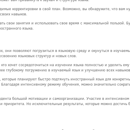
одимые корректировки в свой план. Возможно, вы обнаружите, что вам 
своих навыков.
ать свои занятия и использовать свое время с максимальной пользой. 
ностранного языка.
, они позволяют погрузиться в языковую среду и окунуться в изучаемы
усвоению языковых структур и новых слов.
, кто хочет сосредоточиться на изучении языка полностью и уделить ем
лее глубокому погружению в изучаемый язык и улучшению всех навыков 
 которые планируют быстро подтянуть иностранный язык для конкретны
 Благодаря интенсивному режиму обучения, можно значительно сократит
удента большой мотивации и самоорганизации. Участие в интенсивном к
 и приоритета. Но исключительные результаты, которые можно достичь