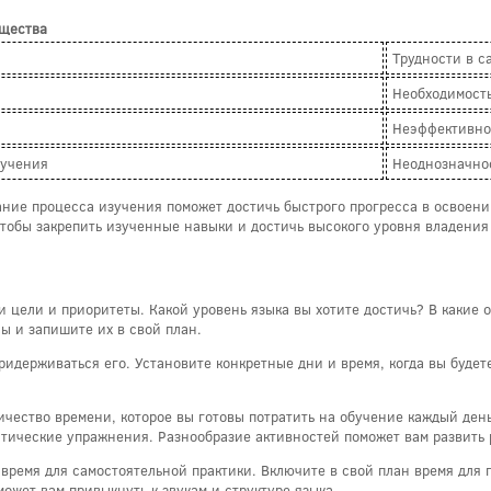
щества
Трудности в с
Необходимость
Неэффективно
бучения
Неоднозначнос
ние процесса изучения поможет достичь быстрого прогресса в освоении
тобы закрепить изученные навыки и достичь высокого уровня владения
 цели и приоритеты. Какой уровень языка вы хотите достичь? В какие об
ы и запишите их в свой план.
ридерживаться его. Установите конкретные дни и время, когда вы будет
чество времени, которое вы готовы потратить на обучение каждый день
матические упражнения. Разнообразие активностей поможет вам развить
время для самостоятельной практики. Включите в свой план время для
ожет вам привыкнуть к звукам и структуре языка.