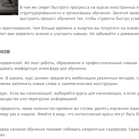
В чем же секрет быстрого прогресса на курсах иностранных 
структурированности и организации обучения. Занятия пров
выстроить процесс обучения так, чтобы студенты быстро усв
 практикование. Чем больше времени и энергии вы потратите на освоен
лит вам закрепить знания и улучшить навыки. Не забывайте о домашнем
ков
одавателей. Их опыт работы, образование и профессиональные навыки
здавать комфортную атмосферу для обучения.
я. В идеале, курс должен предлагать комбинацию различных методов, та
тивнее запомнить новые слова и грамматические конструкции.
т курс. Если вы начинающий, выбирайте курсы для начинающих, а если 
занудства или перегрузки информацией.
пределите, какое количество времени вы готовы уделять изучению язы
 пару раз в неделю. Имейте в виду, что интенсивные курсы могут быть
перед началом обучения поможет избежать неприятных сюрпризов. Срав
во.