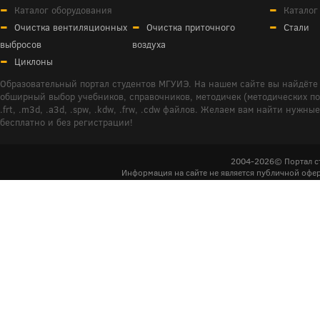
Каталог оборудования
Каталог
Очистка вентиляционных
Очистка приточного
Стали
выбросов
воздуха
Циклоны
Образовательный портал студентов МГУИЭ. На нашем сайте вы найдёте 
обширный выбор учебников, справочников, методичек (методических пособ
.frt, .m3d, .a3d, .spw, .kdw, .frw, .cdw файлов. Желаем вам найти ну
бесплатно и без регистрации!
2004-2026© Портал с
Информация на сайте не является публичной офер