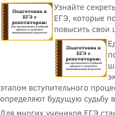
Узнайте секрет
ЕГЭ, которые п
повысить свои 
Е
п
ш
э
этапом вступительного процес
определяют будущую судьбу 
Для многих учеников ЕГЭ стан