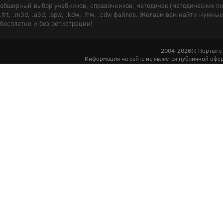
обширный выбор учебников, справочников, методичек (методических пособ
.frt, .m3d, .a3d, .spw, .kdw, .frw, .cdw файлов. Желаем вам найти ну
бесплатно и без регистрации!
2004-2026© Портал с
Информация на сайте не является публичной офер