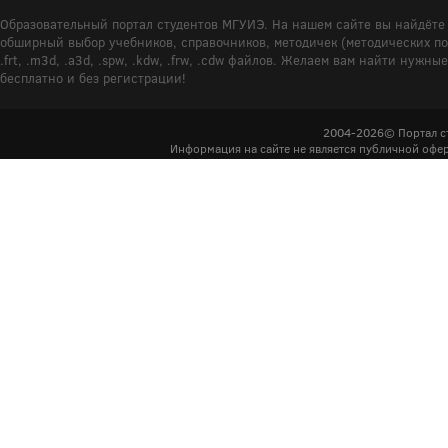
Образовательный портал студентов МГУИЭ. На нашем сайте вы найдёте 
обширный выбор учебников, справочников, методичек (методических пособ
.frt, .m3d, .a3d, .spw, .kdw, .frw, .cdw файлов. Желаем вам найти ну
бесплатно и без регистрации!
2004-2026© Портал с
Информация на сайте не является публичной офер