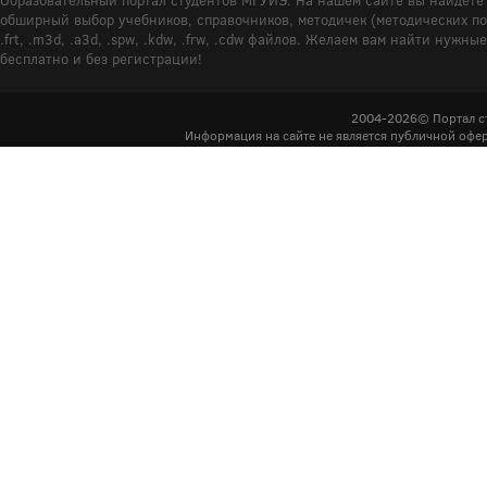
Образовательный портал студентов МГУИЭ. На нашем сайте вы найдёте 
обширный выбор учебников, справочников, методичек (методических пособ
.frt, .m3d, .a3d, .spw, .kdw, .frw, .cdw файлов. Желаем вам найти ну
бесплатно и без регистрации!
2004-2026© Портал с
Информация на сайте не является публичной офер