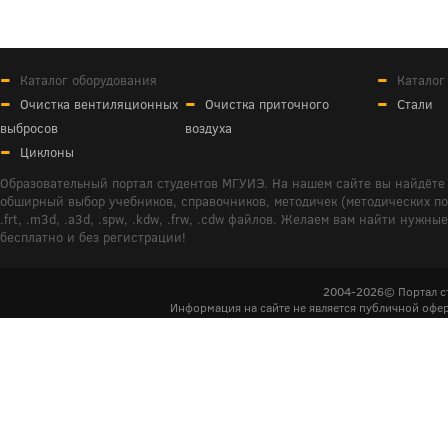
Каталог оборудования
Каталог
Очистка вентиляционных
Очистка приточного
Стали
выбросов
воздуха
Циклоны
Образовательный портал студентов МГУИЭ. На нашем сайте вы найдёте 
обширный выбор учебников, справочников, методичек (методических пособ
.frt, .m3d, .a3d, .spw, .kdw, .frw, .cdw файлов. Желаем вам найти ну
бесплатно и без регистрации!
2004-2026© Портал с
Информация на сайте не является публичной офер