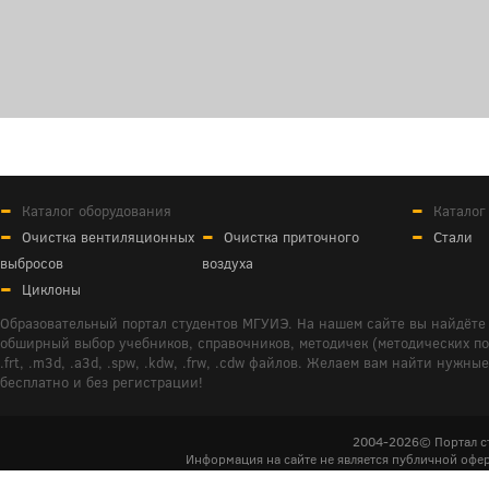
Каталог оборудования
Каталог
Очистка вентиляционных
Очистка приточного
Стали
выбросов
воздуха
Циклоны
Образовательный портал студентов МГУИЭ. На нашем сайте вы найдёте 
обширный выбор учебников, справочников, методичек (методических пособ
.frt, .m3d, .a3d, .spw, .kdw, .frw, .cdw файлов. Желаем вам найти ну
бесплатно и без регистрации!
2004-2026© Портал с
Информация на сайте не является публичной офер