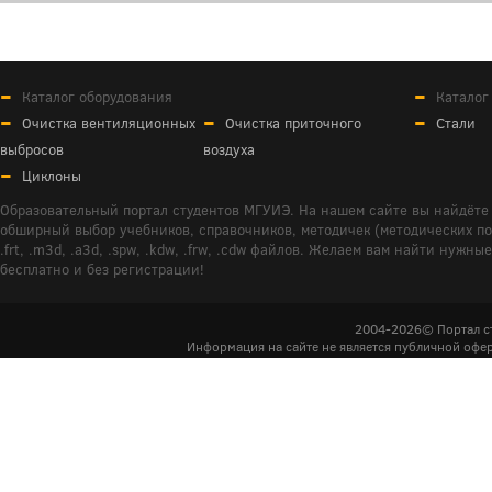
Каталог оборудования
Каталог
Очистка вентиляционных
Очистка приточного
Стали
выбросов
воздуха
Циклоны
Образовательный портал студентов МГУИЭ. На нашем сайте вы найдёте 
обширный выбор учебников, справочников, методичек (методических пособ
.frt, .m3d, .a3d, .spw, .kdw, .frw, .cdw файлов. Желаем вам найти ну
бесплатно и без регистрации!
2004-2026© Портал с
Информация на сайте не является публичной офер