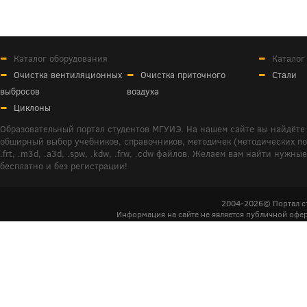
Каталог оборудования
Каталог
Очистка вентиляционных
Очистка приточного
Стали
выбросов
воздуха
Циклоны
Образовательный портал студентов МГУИЭ. На нашем сайте вы найдёте 
обширный выбор учебников, справочников, методичек (методических пособ
.frt, .m3d, .a3d, .spw, .kdw, .frw, .cdw файлов. Желаем вам найти ну
бесплатно и без регистрации!
2004-2026© Портал с
Информация на сайте не является публичной офер