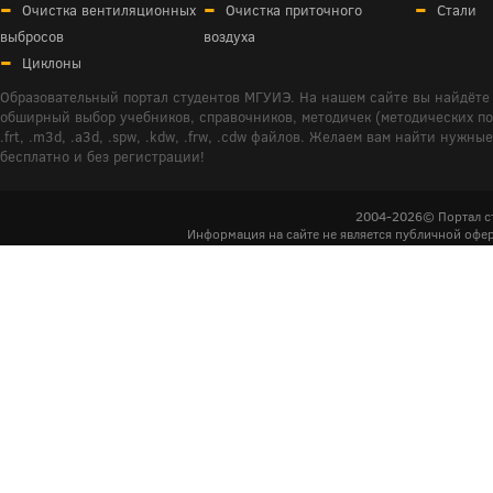
Очистка вентиляционных
Очистка приточного
Стали
выбросов
воздуха
Циклоны
Образовательный портал студентов МГУИЭ. На нашем сайте вы найдёте 
обширный выбор учебников, справочников, методичек (методических пособ
.frt, .m3d, .a3d, .spw, .kdw, .frw, .cdw файлов. Желаем вам найти ну
бесплатно и без регистрации!
2004-2026© Портал с
Информация на сайте не является публичной офер