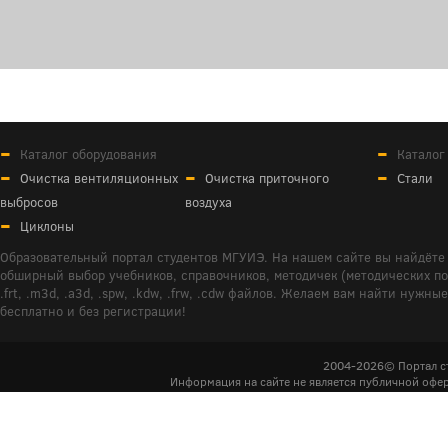
Каталог оборудования
Каталог
Очистка вентиляционных
Очистка приточного
Стали
выбросов
воздуха
Циклоны
Образовательный портал студентов МГУИЭ. На нашем сайте вы найдёте 
обширный выбор учебников, справочников, методичек (методических пособ
.frt, .m3d, .a3d, .spw, .kdw, .frw, .cdw файлов. Желаем вам найти ну
бесплатно и без регистрации!
2004-2026© Портал с
Информация на сайте не является публичной офер