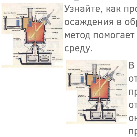
Узнайте, как п
осаждения в об
метод помогает
среду.
В
о
п
о
о
п