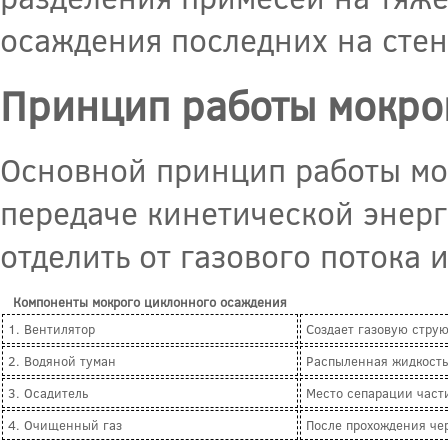
осаждения последних на стен
Принцип работы мокро
Основной принцип работы мо
передаче кинетической энерг
отделить от газового потока 
Компоненты мокрого циклонного осаждения
1. Вентилятор
Создает газовую стру
2. Водяной туман
Распыленная жидкость,
3. Осадитель
Место сепарации части
4. Очищенный газ
После прохождения че