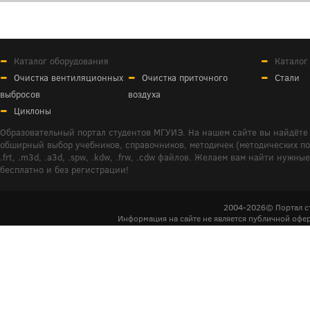
Каталог оборудования
Каталог
Очистка вентиляционных
Очистка приточного
Стали
выбросов
воздуха
Циклоны
Образовательный портал студентов МГУИЭ. На нашем сайте вы найдёте 
обширный выбор учебников, справочников, методичек (методических пособ
.frt, .m3d, .a3d, .spw, .kdw, .frw, .cdw файлов. Желаем вам найти ну
бесплатно и без регистрации!
2004-2026© Портал с
Информация на сайте не является публичной офер