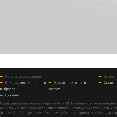
Каталог оборудования
Каталог
Очистка вентиляционных
Очистка приточного
Стали
выбросов
воздуха
Циклоны
Образовательный портал студентов МГУИЭ. На нашем сайте вы найдёте 
обширный выбор учебников, справочников, методичек (методических пособ
.frt, .m3d, .a3d, .spw, .kdw, .frw, .cdw файлов. Желаем вам найти ну