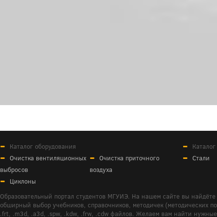
Каталог оборудования
Каталог
Очистка вентиляционных
Очистка приточного
Стали
выбросов
воздуха
Циклоны
Образовательный портал студентов МГУИЭ. На нашем сайте вы найдёте 
обширный выбор учебников, справочников, методичек (методических пособ
.frt, .m3d, .a3d, .spw, .kdw, .frw, .cdw файлов. Желаем вам найти ну