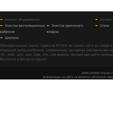
Каталог оборудования
Каталог
Очистка вентиляционных
Очистка приточного
Стали
выбросов
воздуха
Циклоны
Образовательный портал студентов МГУИЭ. На нашем сайте вы найдёте 
обширный выбор учебников, справочников, методичек (методических пособ
.frt, .m3d, .a3d, .spw, .kdw, .frw, .cdw файлов. Желаем вам найти ну
бесплатно и без регистрации!
2004-2026© Портал с
Информация на сайте не является публичной офер