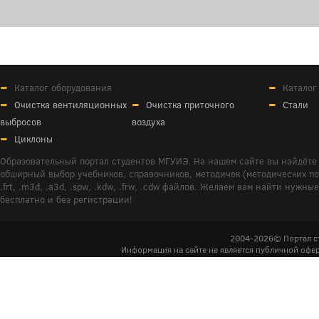
Каталог оборудования
Каталог
Очистка вентиляционных
Очистка приточного
Стали
выбросов
воздуха
Циклоны
Образовательный портал студентов МГУИЭ. На нашем сайте вы найдёте 
обширный выбор учебников, справочников, методичек (методических пособ
.frt, .m3d, .a3d, .spw, .kdw, .frw, .cdw файлов. Желаем вам найти ну
бесплатно и без регистрации!
2004-2026© Портал с
Информация на сайте не является публичной офер