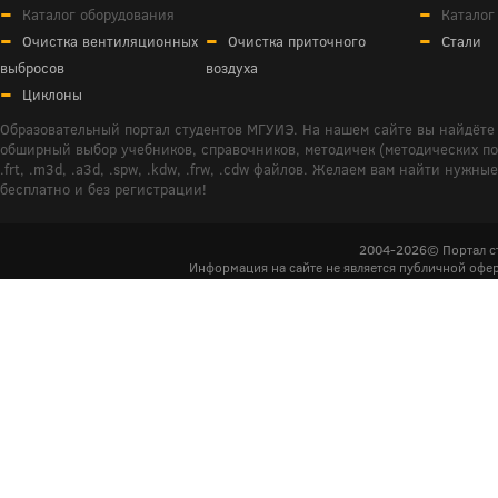
Каталог оборудования
Каталог
Очистка вентиляционных
Очистка приточного
Стали
выбросов
воздуха
Циклоны
Образовательный портал студентов МГУИЭ. На нашем сайте вы найдёте 
обширный выбор учебников, справочников, методичек (методических пособ
.frt, .m3d, .a3d, .spw, .kdw, .frw, .cdw файлов. Желаем вам найти ну
бесплатно и без регистрации!
2004-2026© Портал с
Информация на сайте не является публичной офер