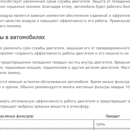
способствует увеличению срока службы двигателя. Защита от попадания
ие серьезных поломок. Благодаря этому, автомобиль будет работать бол
 воздуха является важным элементом обеспечения надежной и эффектив
ют качество воздуха и повышают эффективность его работы. Правильна
его поломок.
ы в автомобилях
о увеличить срок службы двигателя, защищая его от преждевременного
озволяет сохранить эффективность работы двигателя и его мощность на
предотвращении попадания твердых частиц внутрь двигателя. Вредные 
ам, поршневым кольцам, подшипникам и другим деталям двигателя. Мас
 или замену.
ются важным аспектом обслуживания автомобиля. Время жизни фильтра м
и и прочие. Обычно рекомендуется менять масляные фильтры каждые 10,
живать оптимальную эффективность работы двигателя и предотвращает 
дотвращает выбросы вредных веществ в атмосферу.
масляных фильтров:
Паходит
грязь