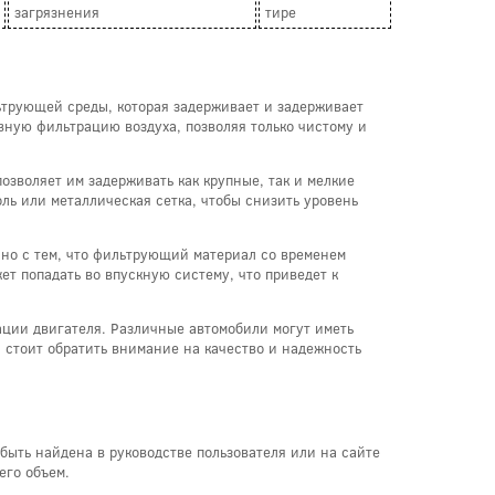
загрязнения
тире
ьтрующей среды, которая задерживает и задерживает
ную фильтрацию воздуха, позволяя только чистому и
зволяет им задерживать как крупные, так и мелкие
ь или металлическая сетка, чтобы снизить уровень
но с тем, что фильтрующий материал со временем
т попадать во впускную систему, что приведет к
ации двигателя. Различные автомобили могут иметь
 стоит обратить внимание на качество и надежность
ыть найдена в руководстве пользователя или на сайте
его объем.