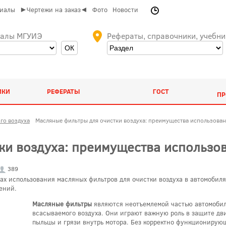
риалы
►Чертежи на заказ◄
Фото
Новости
иалы МГУИЭ
Рефераты, справочники, учебни
ИКИ
РЕФЕРАТЫ
ГОСТ
ПР
го воздуха
Масляные фильтры для очистки воздуха: преимущества использован
ки воздуха: преимущества использо
389
ах использования масляных фильтров для очистки воздуха в автомобиля
ений.
Масляные фильтры
являются неотъемлемой частью автомобиль
всасываемого воздуха. Они играют важную роль в защите дв
пыльцы и грязи внутрь мотора. Без корректно функционирующ