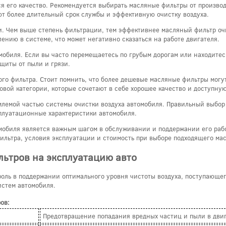
ся его качество. Рекомендуется выбирать масляные фильтры от произв
т более длительный срок службы и эффективную очистку воздуха.
и. Чем выше степень фильтрации, тем эффективнее масляный фильтр оч
нию в системе, что может негативно сказаться на работе двигателя.
обиля. Если вы часто перемещаетесь по грубым дорогам или находитесь
щиты от пыли и грязи.
о фильтра. Стоит помнить, что более дешевые масляные фильтры могут 
вой категории, которые сочетают в себе хорошее качество и доступную
млемой частью системы очистки воздуха автомобиля. Правильный выбор
плуатационные характеристики автомобиля.
омобиля является важным шагом в обслуживании и поддержании его рабо
ильтра, условия эксплуатации и стоимость при выборе подходящего ма
ьтров на эксплуатацию авто
оль в поддержании оптимального уровня чистоты воздуха, поступающего
истем автомобиля.
ов:
Предотвращение попадания вредных частиц и пыли в двиг