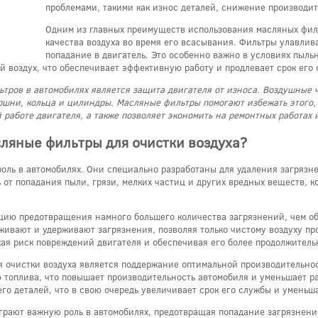
проблемами, такими как износ деталей, снижение производит
Одним из главных преимуществ использования масляных филь
качества воздуха во время его всасывания. Фильтры улавлив
попадание в двигатель. Это особенно важно в условиях пыльн
й воздух, что обеспечивает эффективную работу и продлевает срок его
ров в автомобилях является защита двигателя от износа. Воздушные 
оршни, кольца и цилиндры. Масляные фильтры помогают избежать этого
 работе двигателя, а также позволяет экономить на ремонтных работах 
сляные фильтры для очистки воздуха?
оль в автомобилях. Они специально разработаны для удаления загрязн
 от попадания пыли, грязи, мелких частиц и других вредных веществ, к
цию предотвращения намного большего количества загрязнений, чем 
живают и удерживают загрязнения, позволяя только чистому воздуху пр
ая риск повреждений двигателя и обеспечивая его более продолжител
 очистки воздуха является поддержание оптимальной производительно
 топлива, что повышает производительность автомобиля и уменьшает ра
его деталей, что в свою очередь увеличивает срок его службы и уменьш
грают важную роль в автомобилях, предотвращая попадание загрязнени