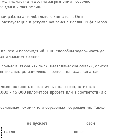
 мелких частиц и других загрязнений позволяет
ее долго и экономичнее.
ной работы автомобильного двигателя. Они
я эксплуатация и регулярная замена масляных фильтров
 износа и повреждений. Они способны задерживать до
 оптимальном уровне.
примеси, такие как пыль, металлические опилки, слитки
ляные фильтры замедляют процесс износа двигателя,
ожет зависеть от различных факторов, таких как
000 - 15,000 километров пробега или в соответствии с
возможные поломки или серьезные повреждения. Также
не пускает
озон
масло
пепел