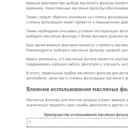
Важным фактором при выборе масляного фильтра являет
временем. Качественные масляные фильтры обеспечиваю
Также следует обратить внимание на степень фильтраци
степень фильтрации может привести к повышенному давле
Также необходимо учитывать условия эксплуатации автом
выбирать масляные фильтры с более высоким уровнем за
Еще одним важным фактором является стоимость масляног
Рекомендуется выбирать масляные фильтры средней цено
Важно запомнить, что масляный фильтр является неотъе
поддерживать хорошую работу двигателя и улучшить экс
В итоге, правильный подбор масляного фильтра для авт
автомобиля, качество и степень фильтрации масляного ф
Влияние использования масляных фил
Масляные фильтры для очистки воздуха играют важную р
значительно продлить срок службы двигателя и других с
Преимущества использования масляных фильтр
1.