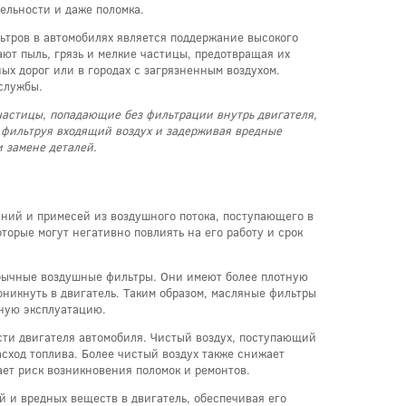
ельности и даже поломка.
тров в автомобилях является поддержание высокого
ают пыль, грязь и мелкие частицы, предотвращая их
ых дорог или в городах с загрязненным воздухом.
 службы.
частицы, попадающие без фильтрации внутрь двигателя,
, фильтруя входящий воздух и задерживая вредные
и замене деталей.
ений и примесей из воздушного потока, поступающего в
оторые могут негативно повлиять на его работу и срок
обычные воздушные фильтры. Они имеют более плотную
оникнуть в двигатель. Таким образом, масляные фильтры
ьную эксплуатацию.
сти двигателя автомобиля. Чистый воздух, поступающий
сход топлива. Более чистый воздух также снижает
ает риск возникновения поломок и ремонтов.
й и вредных веществ в двигатель, обеспечивая его