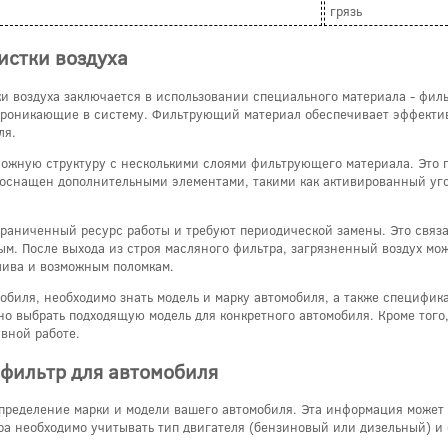
грязь
истки воздуха
и воздуха заключается в использовании специального материала - фил
проникающие в систему. Фильтрующий материал обеспечивает эффектив
ля.
ожную структуру с несколькими слоями фильтрующего материала. Это по
 оснащен дополнительными элементами, такими как активированный угол
раниченный ресурс работы и требуют периодической замены. Это связа
. После выхода из строя масляного фильтра, загрязненный воздух може
лива и возможным поломкам.
обиля, необходимо знать модель и марку автомобиля, а также специфик
о выбрать подходящую модель для конкретного автомобиля. Кроме того,
вной работе.
фильтр для автомобиля
пределение марки и модели вашего автомобиля. Эта информация может б
ра необходимо учитывать тип двигателя (бензиновый или дизельный) и 