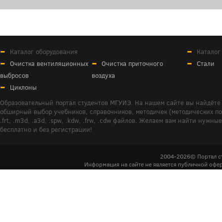
Каталог оборудования
Каталог
Очистка вентиляционных
Очистка приточного
Стали
выбросов
воздуха
Циклоны
Образовательный портал студентов МГУИЭ. На нашем сайте вы найдёте 
обширный выбор учебников, справочников, методичек (методических пособ
.frt, .m3d, .a3d, .spw, .kdw, .frw, .cdw файлов. Желаем вам найти ну
бесплатно и без регистрации!
2004-2026© Портал с
Информация на сайте не является публичной офер