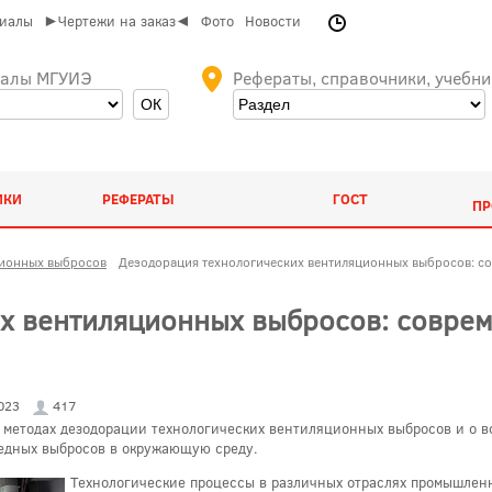
риалы
►Чертежи на заказ◄
Фото
Новости
иалы МГУИЭ
Рефераты, справочники, учебни
ИКИ
РЕФЕРАТЫ
ГОСТ
ПР
ционных выбросов
Дезодорация технологических вентиляционных выбросов: с
х вентиляционных выбросов: совре
023
417
 методах дезодорации технологических вентиляционных выбросов и о в
едных выбросов в окружающую среду.
Технологические процессы в различных отраслях промышлен