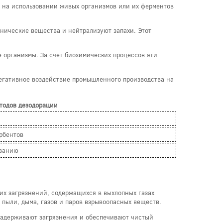
 на использовании живых организмов или их ферментов
нические вещества и нейтрализуют запахи. Этот
 организмы. За счет биохимических процессов эти
негативное воздействие промышленного производства на
тодов дезодорации
рбентов
ованию
их загрязнений, содержащихся в выхлопных газах
пыли, дыма, газов и паров взрывоопасных веществ.
задерживают загрязнения и обеспечивают чистый