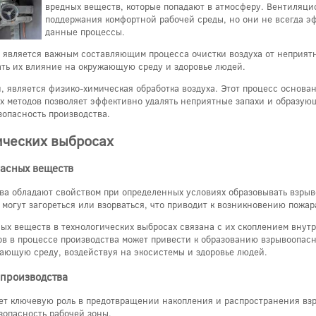
вредных веществ, которые попадают в атмосферу. Вентиляци
поддержания комфортной рабочей среды, но они не всегда э
данные процессы.
 является важным составляющим процесса очистки воздуха от неприятн
ть их влияние на окружающую среду и здоровье людей.
 является физико-химическая обработка воздуха. Этот процесс основа
х методов позволяет эффективно удалять неприятные запахи и образую
опасность производства.
ических выбросах
асных веществ
а обладают свойством при определенных условиях образовывать взрыв
 могут загореться или взорваться, что приводит к возникновению пожа
ых веществ в технологических выбросах связана с их скоплением внут
ов в процессе производства может привести к образованию взрывоопасн
жающую среду, воздействуя на экосистемы и здоровье людей.
 производства
ет ключевую роль в предотвращении накопления и распространения взр
зопасность рабочей зоны.