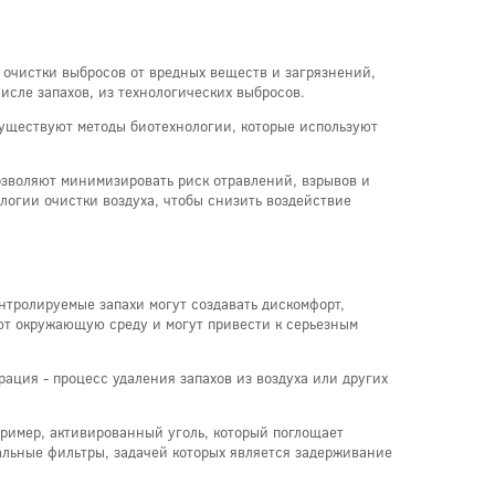
очистки выбросов от вредных веществ и загрязнений,
исле запахов, из технологических выбросов.
существуют методы биотехнологии, которые используют
озволяют минимизировать риск отравлений, взрывов и
логии очистки воздуха, чтобы снизить воздействие
нтролируемые запахи могут создавать дискомфорт,
ют окружающую среду и могут привести к серьезным
ация - процесс удаления запахов из воздуха или других
ример, активированный уголь, который поглощает
иальные фильтры, задачей которых является задерживание