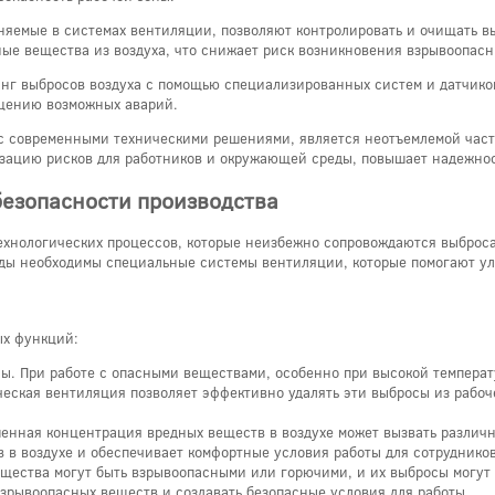
няемые в системах вентиляции, позволяют контролировать и очищать в
ные вещества из воздуха, что снижает риск возникновения взрывоопасн
нг выбросов воздуха с помощью специализированных систем и датчико
ащению возможных аварий.
 с современными техническими решениями, является неотъемлемой час
ацию рисков для работников и окружающей среды, повышает надежнос
безопасности производства
ехнологических процессов, которые неизбежно сопровождаются выброс
ды необходимы специальные системы вентиляции, которые помогают ул
ых функций:
ны. При работе с опасными веществами, особенно при высокой темпера
ческая вентиляция позволяет эффективно удалять эти выбросы из рабо
енная концентрация вредных веществ в воздухе может вызвать различн
в воздухе и обеспечивает комфортные условия работы для сотрудников
щества могут быть взрывоопасными или горючими, и их выбросы могут 
взрывоопасных веществ и создавать безопасные условия для работы.