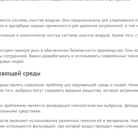
ются системы очистки воздуха. Они предназначены для улавливания и 
ии и адсорбции широко применяются для удаления загрязнений, в том ч
тивные и экологически чистые системы очистки воздуха. Кроме того, 
 играют важную роль в обеспечении безопасности производства. Они п
ы сотрудников. Важно разрабатывать и использовать современные техно
ровье людей.
ужающей среды
 представлять серьезную проблему для окружающей среды и людей. Неко
ме того, выбросы могут содержать вредные вещества, которые загрязня
 проблемами является дезодорация технологических выбросов. Дезодор
иальными средствами.
сов включают использование различных технологий и материалов. Нап
акже используется фильтрация, при которой воздух проходит через спец