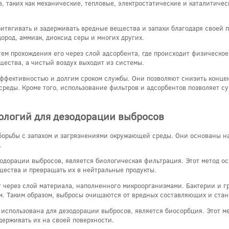
, таких как механические, тепловые, электростатические и каталитичес
итягивать и задерживать вредные вещества и запахи благодаря своей п
дород, аммиак, диоксид серы и многих других.
тем прохождения его через слой адсорбента, где происходит физическо
щества, а чистый воздух выходит из системы.
ффективностью и долгим сроком службы. Они позволяют снизить концен
среды. Кроме того, использование фильтров и адсорбентов позволяет с
ологий для дезодорации выбросов
борьбы с запахом и загрязнениями окружающей среды. Они основаны н
.
одорации выбросов, является биологическая фильтрация. Этот метод ос
ещества и превращать их в нейтральные продукты.
 через слой материала, наполненного микроорганизмами. Бактерии и г
м. Таким образом, выбросы очищаются от вредных составляющих и стан
 использована для дезодорации выбросов, является биосорбция. Этот м
держивать их на своей поверхности.