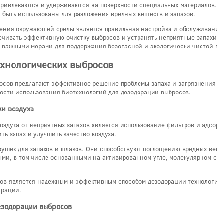
 привлекаются и удерживаются на поверхности специальных материалов.
 быть использованы для разложения вредных веществ и запахов.
нения окружающей среды является правильная настройка и обслуживан
ечивать эффективную очистку выбросов и устранять неприятные запахи
я важными мерами для поддержания безопасной и экологически чистой 
хнологических выбросов
осов предлагают эффективное решение проблемы запаха и загрязнения
ности использования биотехнологий для дезодорации выбросов.
ки воздуха
оздуха от неприятных запахов является использование фильтров и ад
ть запах и улучшить качество воздуха.
овушек для запахов и шлаков. Они способствуют поглощению вредных в
ми, в том числе основанными на активированном угле, молекулярном 
тов является надежным и эффективным способом дезодорации технологи
трации.
езодорации выбросов