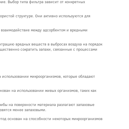
кие. Выбор типа фильтра зависит от конкретных
ористой структуре. Они активно используются для
е взаимодействие между адсорбентом и вредными
трацию вредных веществ в выбросах воздуха на порядок
ущественно сократить запахи, связанные с процессами
а использовании микроорганизмов, которые обладают
нован на использовании живых организмов, таких как
рибы на поверхности материала разлагают запаховые
овятся менее запаховыми.
етод основан на способности некоторых микроорганизмов