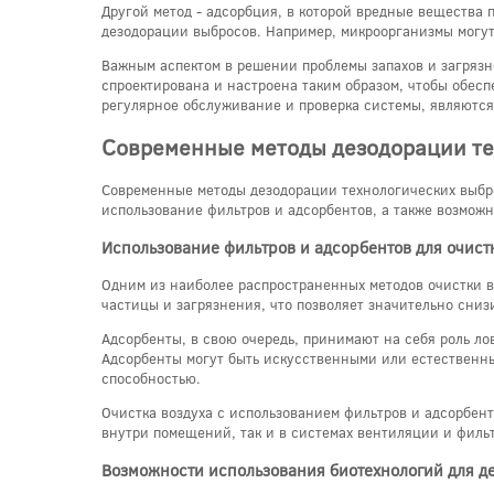
Другой метод - адсорбция, в которой вредные вещества
дезодорации выбросов. Например, микроорганизмы могут
Важным аспектом в решении проблемы запахов и загряз
спроектирована и настроена таким образом, чтобы обесп
регулярное обслуживание и проверка системы, являютс
Современные методы дезодорации те
Современные методы дезодорации технологических выбр
использование фильтров и адсорбентов, а также возмож
Использование фильтров и адсорбентов для очист
Одним из наиболее распространенных методов очистки в
частицы и загрязнения, что позволяет значительно снизи
Адсорбенты, в свою очередь, принимают на себя роль л
Адсорбенты могут быть искусственными или естественны
способностью.
Очистка воздуха с использованием фильтров и адсорбен
внутри помещений, так и в системах вентиляции и филь
Возможности использования биотехнологий для д