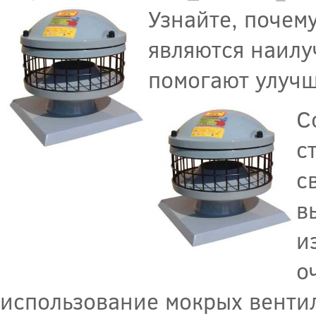
Узнайте, почем
являются наилу
помогают улучш
С
с
с
в
и
о
использование мокрых венти