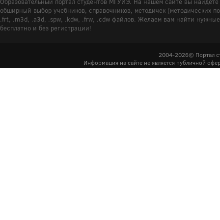
Образовательный портал студентов МГУИЭ. На нашем сайте вы найдёте 
обширный выбор учебников, справочников, методичек (методических пособ
.frt, .m3d, .a3d, .spw, .kdw, .frw, .cdw файлов. Желаем вам найти ну
бесплатно и без регистрации!
2004-2026© Портал с
Информация на сайте не является публичной офер