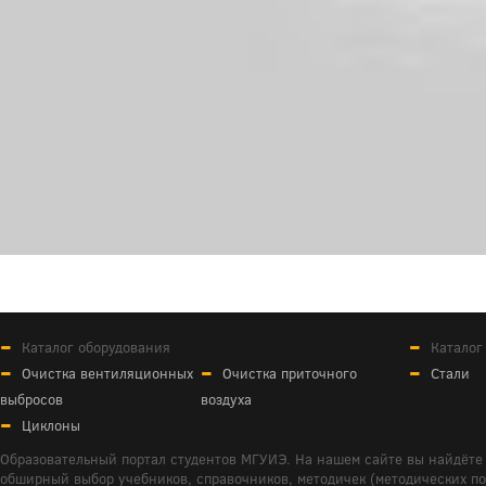
Каталог оборудования
Каталог
Очистка вентиляционных
Очистка приточного
Стали
выбросов
воздуха
Циклоны
Образовательный портал студентов МГУИЭ. На нашем сайте вы найдёте 
обширный выбор учебников, справочников, методичек (методических пособ