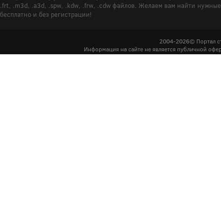
.frt, .m3d, .a3d, .spw, .kdw, .frw, .cdw файлов. Желаем вам найти ну
бесплатно и без регистрации!
2004-2026© Портал с
Информация на сайте не является публичной офер