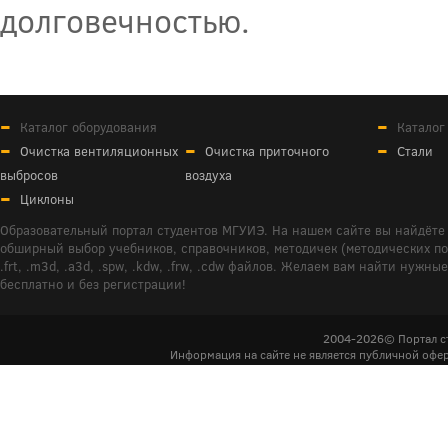
долговечностью.
Каталог оборудования
Каталог
Очистка вентиляционных
Очистка приточного
Стали
выбросов
воздуха
Циклоны
Образовательный портал студентов МГУИЭ. На нашем сайте вы найдёте 
обширный выбор учебников, справочников, методичек (методических пособ
.frt, .m3d, .a3d, .spw, .kdw, .frw, .cdw файлов. Желаем вам найти ну
бесплатно и без регистрации!
2004-2026© Портал с
Информация на сайте не является публичной офер