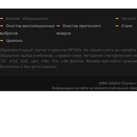
Каталог оборудования
Каталог
Очистка вентиляционных
Очистка приточного
Стали
выбросов
воздуха
Циклоны
Образовательный портал студентов МГУИЭ. На нашем сайте вы найдёте 
обширный выбор учебников, справочников, методичек (методических пособ
.frt, .m3d, .a3d, .spw, .kdw, .frw, .cdw файлов. Желаем вам найти ну
бесплатно и без регистрации!
2004-2026© Портал с
Информация на сайте не является публичной офер