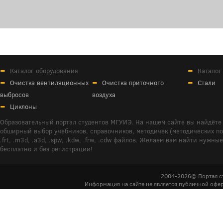
Каталог оборудования
Каталог
Очистка вентиляционных
Очистка приточного
Стали
выбросов
воздуха
Циклоны
Образовательный портал студентов МГУИЭ. На нашем сайте вы найдёте 
обширный выбор учебников, справочников, методичек (методических пособ
.frt, .m3d, .a3d, .spw, .kdw, .frw, .cdw файлов. Желаем вам найти ну
бесплатно и без регистрации!
2004-2026© Портал с
Информация на сайте не является публичной офер