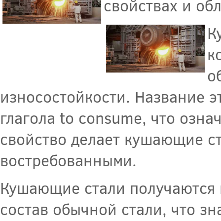
свойствах и об
К
к
о
износостойкости. Название э
глагола to consume, что озна
свойство делает кушающие с
востребованными.
Кушающие стали получаются 
состав обычной стали, что з