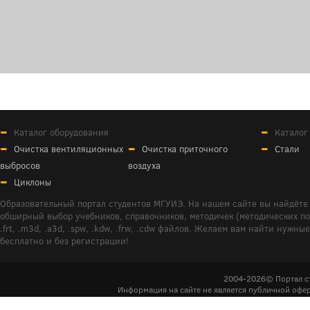
Каталог оборудования
Каталог
Очистка вентиляционных
Очистка приточного
Стали
выбросов
воздуха
Циклоны
Образовательный портал студентов МГУИЭ. На нашем сайте вы найдёте 
обширный выбор учебников, справочников, методичек (методических пособ
.frt, .m3d, .a3d, .spw, .kdw, .frw, .cdw файлов. Желаем вам найти ну
бесплатно и без регистрации!
2004-2026© Портал с
Информация на сайте не является публичной офер