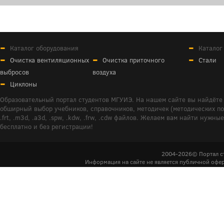
Каталог оборудования
Каталог
Очистка вентиляционных
Очистка приточного
Стали
выбросов
воздуха
Циклоны
Образовательный портал студентов МГУИЭ. На нашем сайте вы найдёте 
обширный выбор учебников, справочников, методичек (методических пособ
.frt, .m3d, .a3d, .spw, .kdw, .frw, .cdw файлов. Желаем вам найти ну
бесплатно и без регистрации!
2004-2026© Портал с
Информация на сайте не является публичной офер