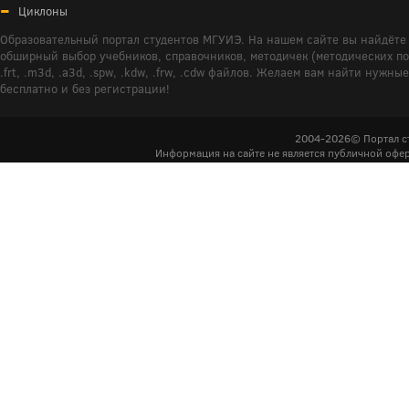
Циклоны
Образовательный портал студентов МГУИЭ. На нашем сайте вы найдёте 
обширный выбор учебников, справочников, методичек (методических пособ
.frt, .m3d, .a3d, .spw, .kdw, .frw, .cdw файлов. Желаем вам найти ну
бесплатно и без регистрации!
2004-2026© Портал с
Информация на сайте не является публичной офер