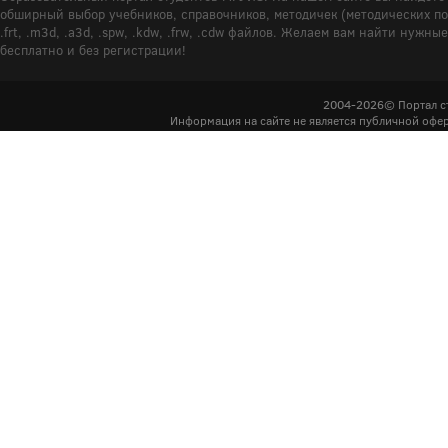
обширный выбор учебников, справочников, методичек (методических пособ
.frt, .m3d, .a3d, .spw, .kdw, .frw, .cdw файлов. Желаем вам найти ну
бесплатно и без регистрации!
2004-2026© Портал с
Информация на сайте не является публичной офер