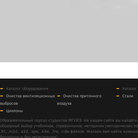
Каталог оборудования
Каталог
Очистка вентиляционных
Очистка приточного
Стали
выбросов
воздуха
Циклоны
Образовательный портал студентов МГУИЭ. На нашем сайте вы найдёте 
обширный выбор учебников, справочников, методичек (методических пособ
.frt, .m3d, .a3d, .spw, .kdw, .frw, .cdw файлов. Желаем вам найти ну
бесплатно и без регистрации!