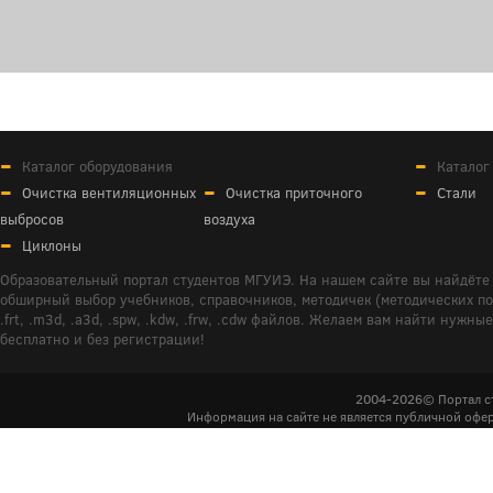
Каталог оборудования
Каталог
Очистка вентиляционных
Очистка приточного
Стали
выбросов
воздуха
Циклоны
Образовательный портал студентов МГУИЭ. На нашем сайте вы найдёте 
обширный выбор учебников, справочников, методичек (методических пособ
.frt, .m3d, .a3d, .spw, .kdw, .frw, .cdw файлов. Желаем вам найти ну
бесплатно и без регистрации!
2004-2026© Портал с
Информация на сайте не является публичной офер