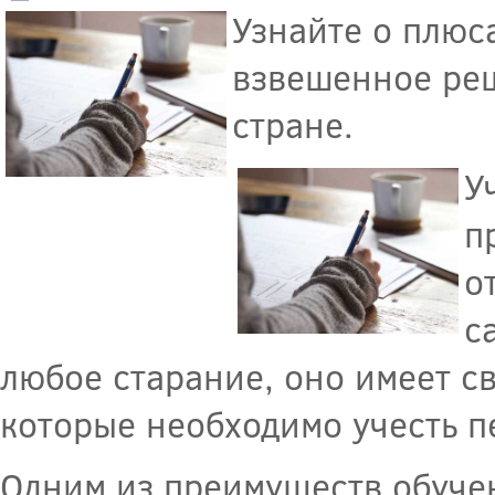
Узнайте о плюс
взвешенное реш
стране.
У
п
о
с
любое старание, оно имеет с
которые необходимо учесть п
Одним из преимуществ обучен