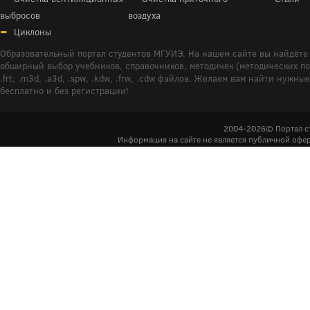
выбросов
воздуха
Циклоны
Образовательный портал студентов МГУИЭ. На нашем сайте вы найдёте 
обширный выбор учебников, справочников, методичек (методических пособ
.frt, .m3d, .a3d, .spw, .kdw, .frw, .cdw файлов. Желаем вам найти ну
бесплатно и без регистрации!
2004-2026© Портал с
Информация на сайте не является публичной офер