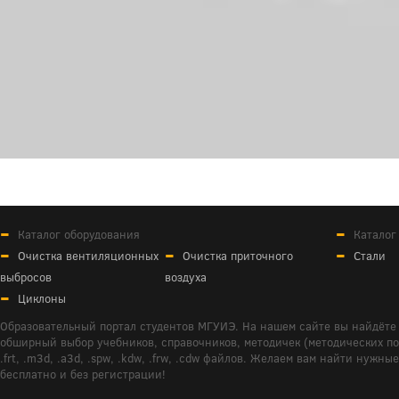
Каталог оборудования
Каталог
Очистка вентиляционных
Очистка приточного
Стали
выбросов
воздуха
Циклоны
Образовательный портал студентов МГУИЭ. На нашем сайте вы найдёте 
обширный выбор учебников, справочников, методичек (методических пособ
.frt, .m3d, .a3d, .spw, .kdw, .frw, .cdw файлов. Желаем вам найти ну
бесплатно и без регистрации!