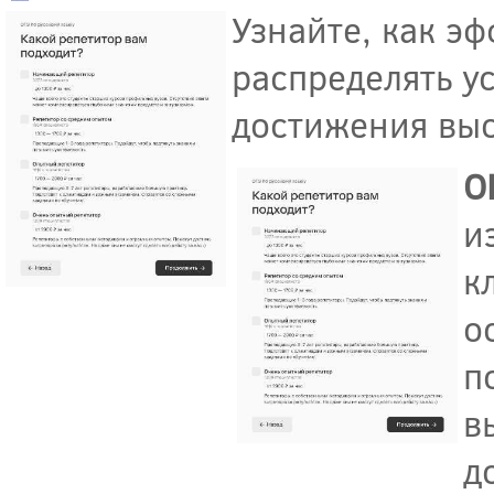
Узнайте, как э
распределять у
достижения выс
О
и
к
о
п
в
д