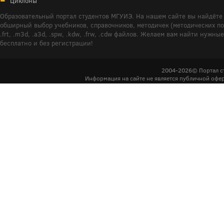
Циклоны
Образовательный портал студентов МГУИЭ. На нашем сайте вы найдёте 
обширный выбор учебников, справочников, методичек (методических пособ
.frt, .m3d, .a3d, .spw, .kdw, .frw, .cdw файлов. Желаем вам найти ну
бесплатно и без регистрации!
2004-2026© Портал с
Информация на сайте не является публичной офер