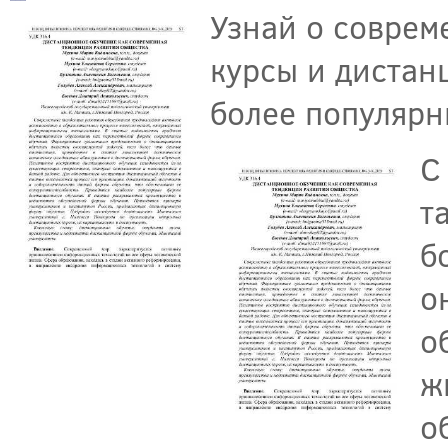
Узнай о соврем
курсы и дистан
более популярн
С
т
б
о
о
ж
о