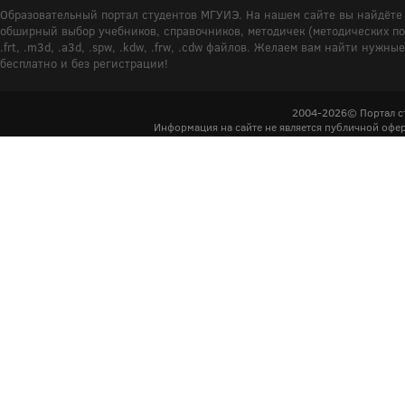
Образовательный портал студентов МГУИЭ. На нашем сайте вы найдёте 
обширный выбор учебников, справочников, методичек (методических пособ
.frt, .m3d, .a3d, .spw, .kdw, .frw, .cdw файлов. Желаем вам найти ну
бесплатно и без регистрации!
2004-2026© Портал с
Информация на сайте не является публичной офер