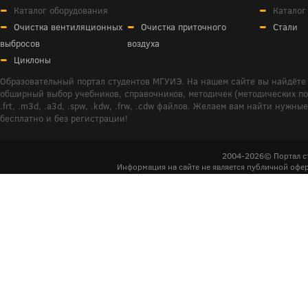
Каталог оборудования
Каталог
Очистка вентиляционных
Очистка приточного
Стали
выбросов
воздуха
Циклоны
Образовательный портал студентов МГУИЭ. На нашем сайте вы найдёте 
обширный выбор учебников, справочников, методичек (методических пособ
.frt, .m3d, .a3d, .spw, .kdw, .frw, .cdw файлов. Желаем вам найти ну
бесплатно и без регистрации!
2004-2026© Портал с
Информация на сайте не является публичной офер